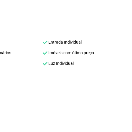
Entrada Individual
mários
Imóveis com ótimo preço
Luz Individual
SEU NOME
*