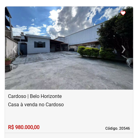
<
<
<
<
‹
›
Previous
Next
Cardoso | Belo Horizonte
Casa à venda no Cardoso
R$ 980.000,00
Código. 20546
Código. 20546