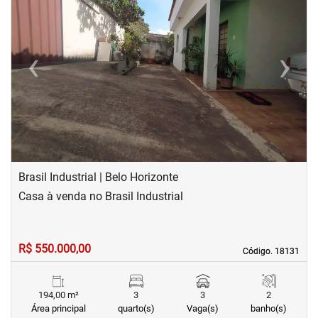
‹
›
Previous
Next
Brasil Industrial | Belo Horizonte
Casa à venda no Brasil Industrial
R$ 550.000,00
Código. 18131
Código. 18131
194,00 m²
3
3
2
Área principal
quarto(s)
Vaga(s)
banho(s)