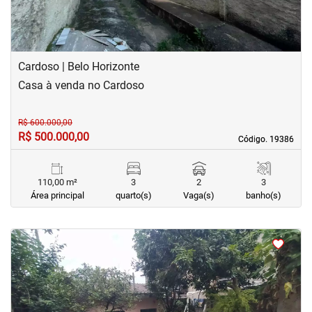
Cardoso | Belo Horizonte
Casa à venda no Cardoso
R$ 600.000,00
R$ 500.000,00
Código. 19386
Código. 19386
110,00 m²
3
2
3
Área principal
quarto(s)
Vaga(s)
banho(s)
<
<
<
<