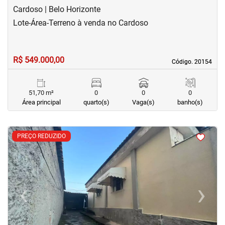
Cardoso | Belo Horizonte
Lote-Área-Terreno à venda no Cardoso
R$ 549.000,00
Código. 20154
Código. 20154
51,70 m²
0
0
0
Área principal
quarto(s)
Vaga(s)
banho(s)
<
<
<
<
PREÇO REDUZIDO
‹
›
Previous
Next