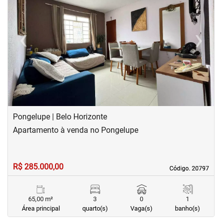
‹
›
Previous
Next
Pongelupe | Belo Horizonte
Apartamento à venda no Pongelupe
R$ 285.000,00
Código. 20797
Código. 20797
65,00 m²
3
0
1
Área principal
quarto(s)
Vaga(s)
banho(s)