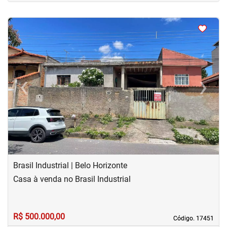
<
<
<
<
‹
›
Previous
Next
Brasil Industrial | Belo Horizonte
Casa à venda no Brasil Industrial
R$ 500.000,00
Código. 17451
Código. 17451