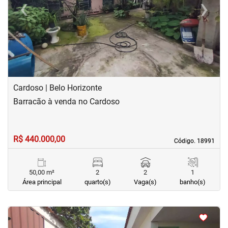
‹
›
Previous
Next
Cardoso | Belo Horizonte
Barracão à venda no Cardoso
R$ 440.000,00
Código. 18991
Código. 18991
50,00 m²
2
2
1
Área principal
quarto(s)
Vaga(s)
banho(s)
<
<
<
<