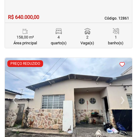
R$ 640.000,00
Código. 12861
Código. 12861
158,00 m²
4
2
1
Área principal
quarto(s)
Vaga(s)
banho(s)
<
<
<
<
PREÇO REDUZIDO
‹
›
Previous
Next