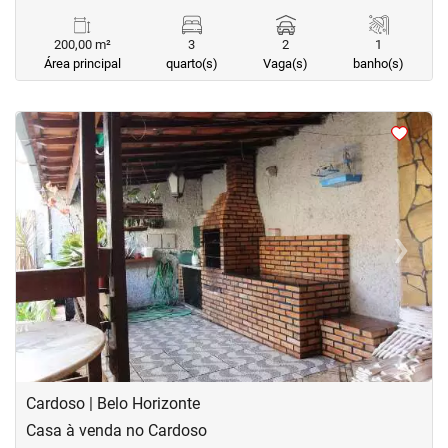
200,00 m²
3
2
1
Área principal
quarto(s)
Vaga(s)
banho(s)
<
<
<
<
‹
›
Previous
Next
Cardoso | Belo Horizonte
Casa à venda no Cardoso