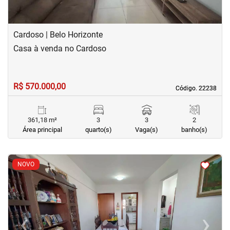
Cardoso | Belo Horizonte
Casa à venda no Cardoso
R$ 570.000,00
Código. 22238
Código. 22238
361,18 m²
3
3
2
Área principal
quarto(s)
Vaga(s)
banho(s)
<
<
<
<
NOVO
‹
›
Previous
Next