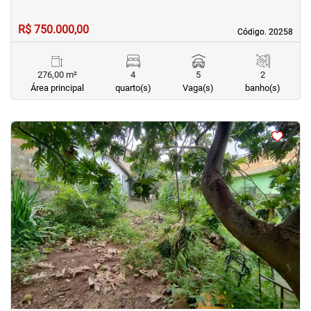
R$ 750.000,00
Código. 20258
Código. 20258
276,00 m²
4
5
2
Área principal
quarto(s)
Vaga(s)
banho(s)
<
<
<
<
‹
›
Previous
Next