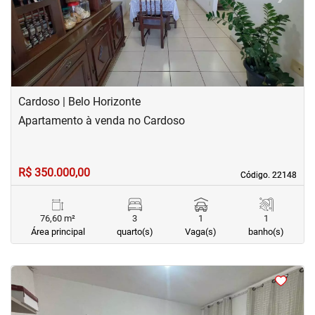
Cardoso | Belo Horizonte
Apartamento à venda no Cardoso
R$ 350.000,00
Código. 22148
Código. 22148
76,60 m²
3
1
1
Área principal
quarto(s)
Vaga(s)
banho(s)
<
<
<
<