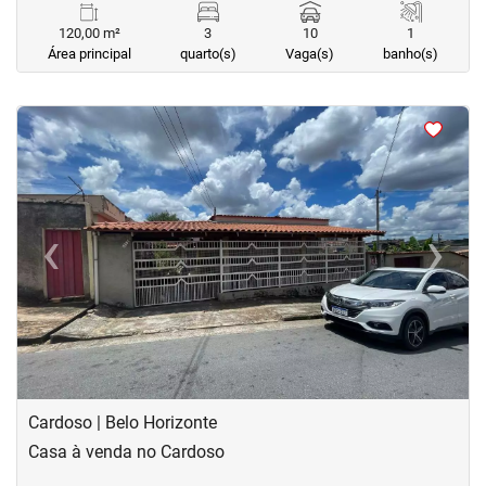
120,00 m²
3
10
1
Área principal
quarto(s)
Vaga(s)
banho(s)
<
<
<
<
‹
›
Previous
Next
Cardoso | Belo Horizonte
Casa à venda no Cardoso