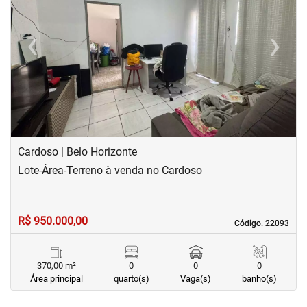
‹
›
Previous
Next
Cardoso | Belo Horizonte
Lote-Área-Terreno à venda no Cardoso
R$ 950.000,00
Código. 22093
Código. 22093
370,00 m²
0
0
0
Área principal
quarto(s)
Vaga(s)
banho(s)