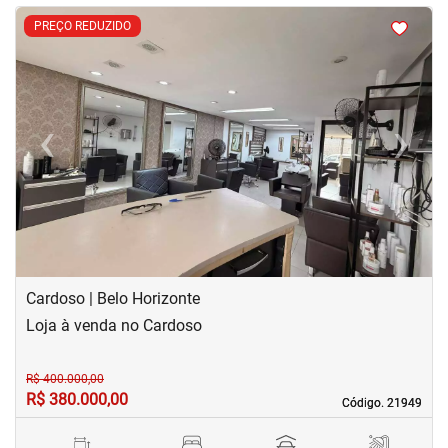
<
<
<
<
PREÇO REDUZIDO
‹
›
Previous
Next
Cardoso | Belo Horizonte
Loja à venda no Cardoso
R$ 400.000,00
R$ 380.000,00
Código. 21949
Código. 21949