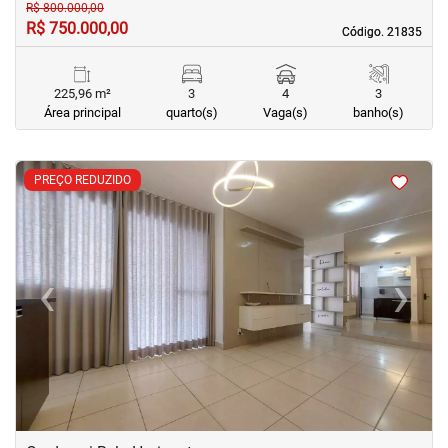
R$ 800.000,00
R$ 750.000,00
Código. 21835
Código. 21835
225,96 m²
3
4
3
Área principal
quarto(s)
Vaga(s)
banho(s)
<
<
<
<
PREÇO REDUZIDO
‹
›
Previous
Next