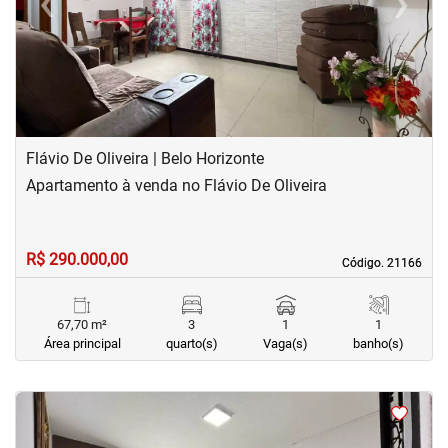
‹
›
Previous
Next
Flávio De Oliveira | Belo Horizonte
Apartamento à venda no Flávio De Oliveira
R$ 290.000,00
Código. 21166
Código. 21166
67,70 m²
3
1
1
Área principal
quarto(s)
Vaga(s)
banho(s)
<
<
<
<