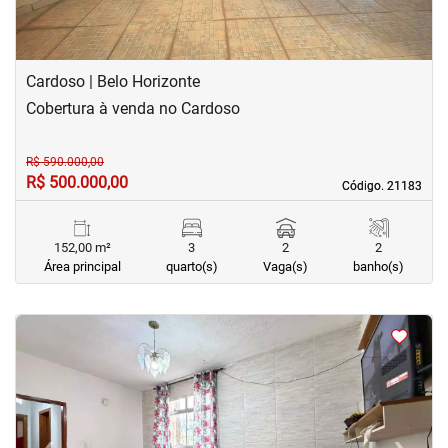
Cardoso | Belo Horizonte
Cobertura à venda no Cardoso
R$ 590.000,00
R$ 500.000,00
Código. 21183
Código. 21183
152,00 m²
3
2
2
Área principal
quarto(s)
Vaga(s)
banho(s)
<
<
<
<