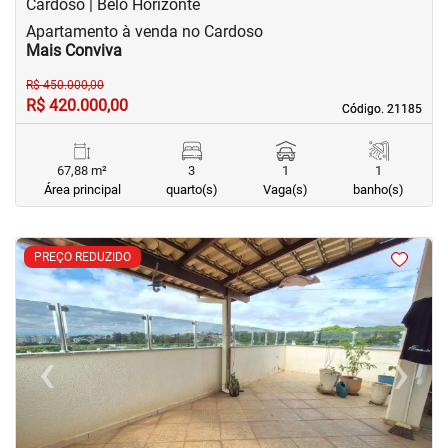
Cardoso | Belo Horizonte
Apartamento à venda no Cardoso
Mais Conviva
R$ 450.000,00
R$ 420.000,00
Código. 21185
Código. 21185
67,88 m²
3
1
1
Área principal
quarto(s)
Vaga(s)
banho(s)
<
<
<
<
PREÇO REDUZIDO
‹
›
Previous
Next