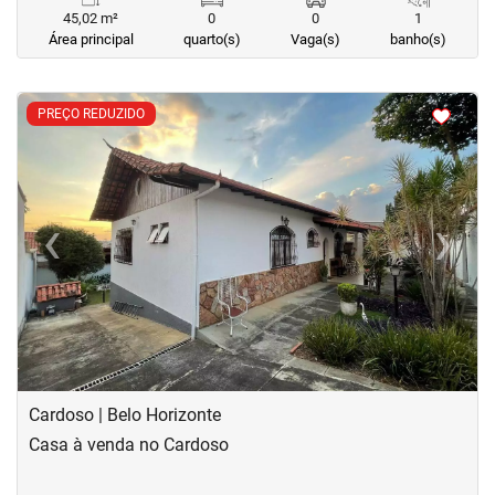
45,02 m²
0
0
1
Área principal
quarto(s)
Vaga(s)
banho(s)
<
<
<
<
PREÇO REDUZIDO
‹
›
Previous
Next
Cardoso | Belo Horizonte
Casa à venda no Cardoso