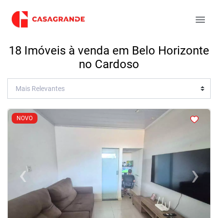
18 Imóveis à venda em Belo Horizonte
no Cardoso
<
<
<
<
NOVO
‹
›
Previous
Next