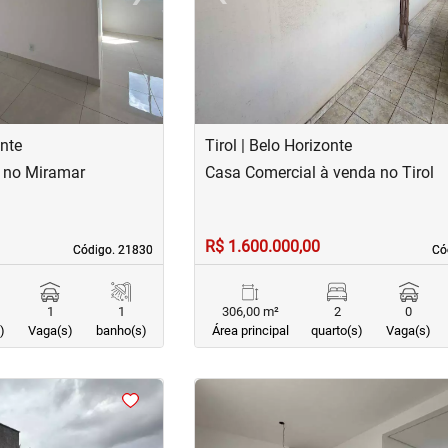
nte
Tirol | Belo Horizonte
 no Miramar
Casa Comercial à venda no Tirol
R$ 1.600.000,00
Código. 21830
Código. 21830
Có
Có
1
1
306,00 m²
2
0
)
Vaga(s)
banho(s)
Área principal
quarto(s)
Vaga(s)
<
<
<
<