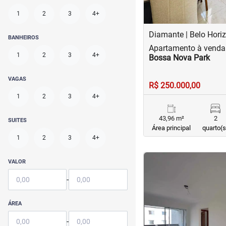
1
2
3
4+
Diamante | Belo Hori
BANHEIROS
Apartamento à venda
1
2
3
4+
Bossa Nova Park
VAGAS
R$ 250.000,00
1
2
3
4+
43,96 m²
2
SUITES
Área principal
quarto(s
1
2
3
4+
<
<
<
<
VALOR
-
ÁREA
‹
-
Previous