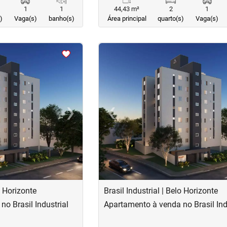
1
1
44,43 m²
2
1
)
Vaga(s)
banho(s)
Área principal
quarto(s)
Vaga(s)
<
<
<
<
›
‹
Next
Previous
o Horizonte
Brasil Industrial | Belo Horizonte
o Brasil Industrial
Apartamento à venda no Brasil Ind