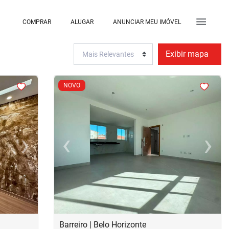
COMPRAR
ALUGAR
ANUNCIAR MEU IMÓVEL
Exibir mapa
<
<
<
<
NOVO
›
‹
›
Next
Previous
Next
Barreiro | Belo Horizonte