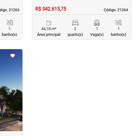
R$ 342.615,75
digo. 21265
digo. 21265
Código. 21264
Código. 21264
1
44,18 m²
2
1
1
banho(s)
Área principal
quarto(s)
Vaga(s)
banho(s)
›
Next