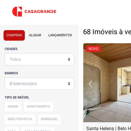
68 Imóveis à v
COMPRAR
ALUGAR
LANÇAMENTOS
<
<
<
<
NOVO
CIDADES
BAIRROS
‹
0
Selecionados
Previous
TIPO DE IMÒVEL
ANDAR
APARTAMENTO
ÁREA PRIVATIVA
BARRACÃO
Santa Helena | Belo H