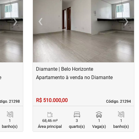
›
‹
›
Next
Previous
Next
Diamante | Belo Horizonte
e
Apartamento à venda no Diamante
R$ 510.000,00
digo. 21298
digo. 21298
Código. 21294
Código. 21294
1
68,46 m²
3
1
1
banho(s)
Área principal
quarto(s)
Vaga(s)
banho(s)