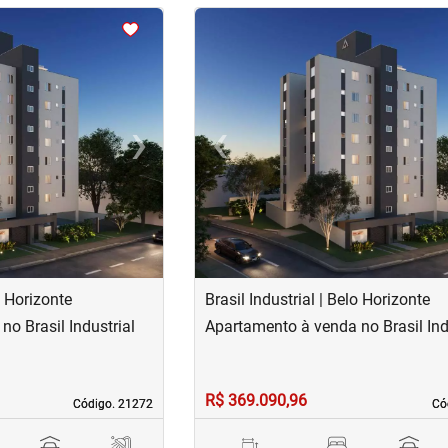
<
<
<
<
›
‹
Next
Previous
o Horizonte
Brasil Industrial | Belo Horizonte
o Brasil Industrial
Apartamento à venda no Brasil Ind
R$ 369.090,96
Código. 21272
Código. 21272
Có
Có