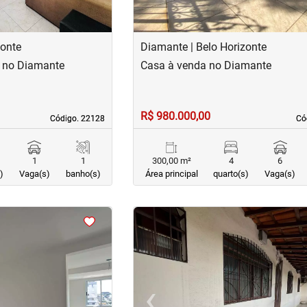
zonte
Diamante | Belo Horizonte
 no Diamante
Casa à venda no Diamante
R$ 980.000,00
Código. 22128
Código. 22128
Có
Có
1
1
300,00 m²
4
6
)
Vaga(s)
banho(s)
Área principal
quarto(s)
Vaga(s)
<
<
<
<
›
‹
Next
Previous