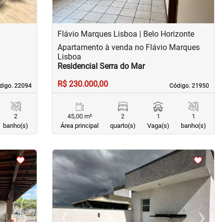
Flávio Marques Lisboa | Belo Horizonte
Apartamento à venda no Flávio Marques
Lisboa
Residencial Serra do Mar
R$ 230.000,00
digo. 22094
digo. 22094
Código. 21950
Código. 21950
2
45,00 m²
2
1
1
banho(s)
Área principal
quarto(s)
Vaga(s)
banho(s)
<
<
<
<
›
‹
›
Next
Previous
Next