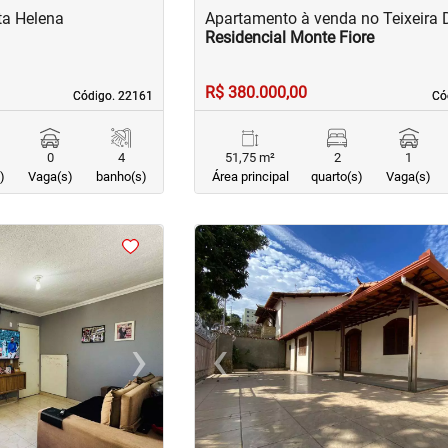
ta Helena
Apartamento à venda no Teixeira 
Residencial Monte Fiore
R$ 380.000,00
Código. 22161
Código. 22161
Có
Có
0
4
51,75 m²
2
1
)
Vaga(s)
banho(s)
Área principal
quarto(s)
Vaga(s)
<
<
<
<
›
‹
Next
Previous