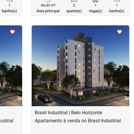
1
44,43 m²
2
1
1
banho(s)
Área principal
quarto(s)
Vaga(s)
banho(s)
<
<
<
<
›
‹
›
Next
Previous
Next
Brasil Industrial | Belo Horizonte
ustrial
Apartamento à venda no Brasil Industrial