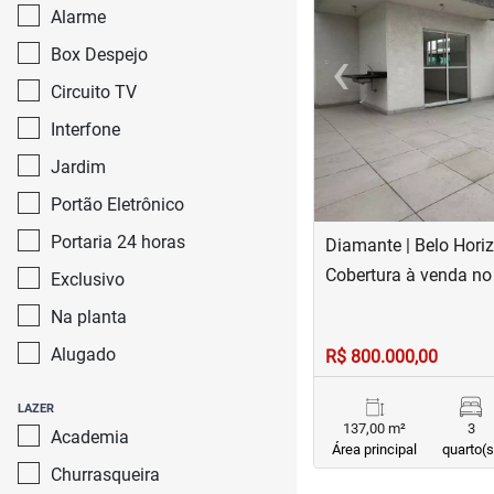
Alarme
‹
Box Despejo
Previous
Circuito TV
Interfone
Jardim
Portão Eletrônico
Portaria 24 horas
Diamante | Belo Hori
Cobertura à venda n
Exclusivo
Na planta
Alugado
R$ 800.000,00
LAZER
137,00 m²
3
Academia
Área principal
quarto(s
Churrasqueira