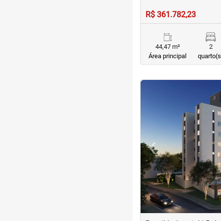
R$ 361.782,23
44,47 m²
2
Área principal
quarto(s
<
<
<
<
‹
Previous