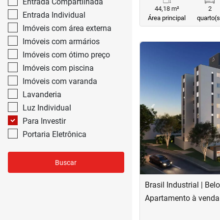
Entrada Compartilhada
44,18 m²
2
Entrada Individual
Área principal
quarto(s
Imóveis com área externa
Imóveis com armários
<
<
<
<
Imóveis com ótimo preço
Imóveis com piscina
Imóveis com varanda
Lavanderia
‹
Luz Individual
Previous
Para Investir
Portaria Eletrônica
Buscar
Brasil Industrial | Bel
Apartamento à venda n