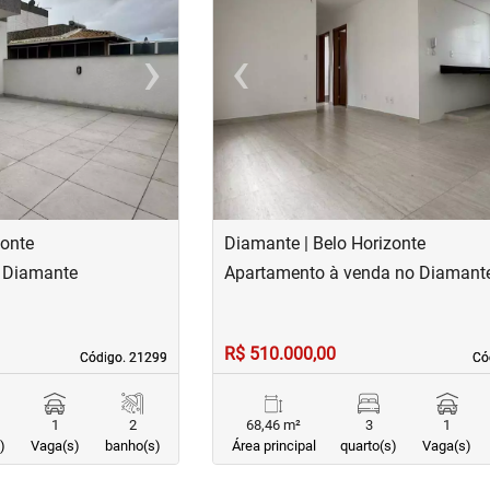
›
‹
Next
Previous
zonte
Diamante | Belo Horizonte
o Diamante
Apartamento à venda no Diamant
R$ 510.000,00
Código. 21299
Código. 21299
Có
Có
1
2
68,46 m²
3
1
)
Vaga(s)
banho(s)
Área principal
quarto(s)
Vaga(s)