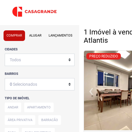
1 Imóvel à vend
COMPRAR
ALUGAR
LANÇAMENTOS
Atlantis
CIDADES
<
<
<
<
PREÇO REDUZIDO
BAIRROS
‹
0
Selecionados
Previous
TIPO DE IMÒVEL
ANDAR
APARTAMENTO
ÁREA PRIVATIVA
BARRACÃO