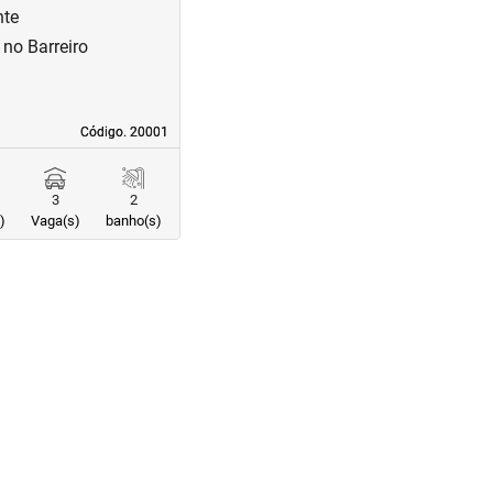
nte
no Barreiro
Código. 20001
Código. 20001
3
2
)
Vaga(s)
banho(s)