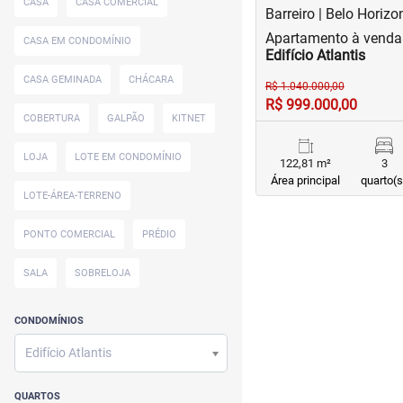
CASA
CASA COMERCIAL
Barreiro | Belo Horizo
Apartamento à venda 
CASA EM CONDOMÍNIO
Edifício Atlantis
CASA GEMINADA
CHÁCARA
R$ 1.040.000,00
R$ 999.000,00
COBERTURA
GALPÃO
KITNET
LOJA
LOTE EM CONDOMÍNIO
122,81 m²
3
Área principal
quarto(s
LOTE-ÁREA-TERRENO
PONTO COMERCIAL
PRÉDIO
SALA
SOBRELOJA
CONDOMÍNIOS
Edifício Atlantis
QUARTOS