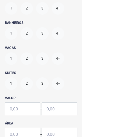
1
2
3
4+
BANHEIROS
1
2
3
4+
VAGAS
1
2
3
4+
SUITES
1
2
3
4+
VALOR
-
ÁREA
-