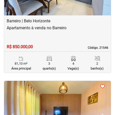
Barreiro | Belo Horizonte
Apartamento à venda no Barreiro
R$ 850.000,00
Código. 21546
Código. 21546
81,10 m²
3
4
2
Área principal
quarto(s)
Vaga(s)
banho(s)
<
<
<
<