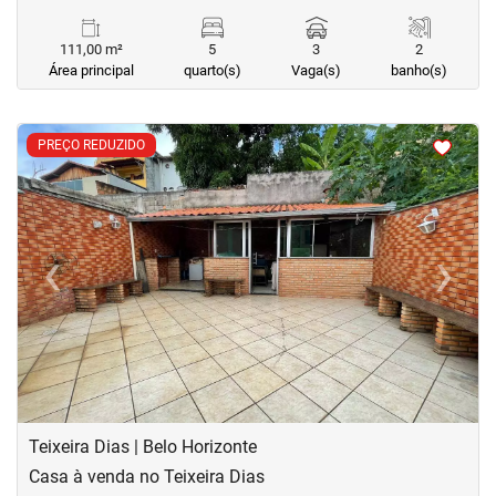
111,00 m²
5
3
2
Área principal
quarto(s)
Vaga(s)
banho(s)
<
<
<
<
PREÇO REDUZIDO
‹
›
Previous
Next
Teixeira Dias | Belo Horizonte
Casa à venda no Teixeira Dias