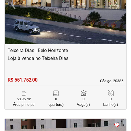
‹
›
Previous
Next
Teixeira Dias | Belo Horizonte
Loja à venda no Teixeira Dias
R$ 551.752,00
Código. 20385
Código. 20385
68,96 m²
0
0
0
Área principal
quarto(s)
Vaga(s)
banho(s)
<
<
<