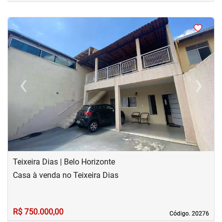
<
<
<
<
‹
›
Previous
Next
Teixeira Dias | Belo Horizonte
Casa à venda no Teixeira Dias
R$ 750.000,00
Código. 20276
Código. 20276