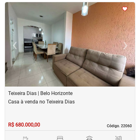
<
<
<
<
‹
›
Previous
Next
Teixeira Dias | Belo Horizonte
Casa à venda no Teixeira Dias
R$ 680.000,00
Código. 22060
Código. 22060