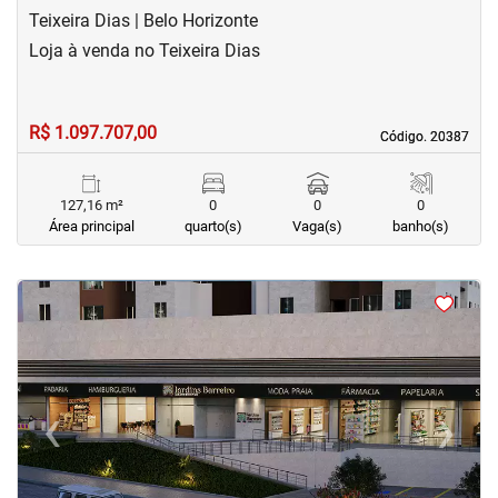
Teixeira Dias | Belo Horizonte
Loja à venda no Teixeira Dias
R$ 1.097.707,00
Código. 20387
Código. 20387
127,16 m²
0
0
0
Área principal
quarto(s)
Vaga(s)
banho(s)
<
<
<
‹
›
Previous
Next