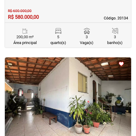
R$ 600.000,00
R$ 580.000,00
Código. 20134
Código. 20134
200,00 m²
5
3
3
Área principal
quarto(s)
Vaga(s)
banho(s)
<
<
<
<
‹
›
Previous
Next