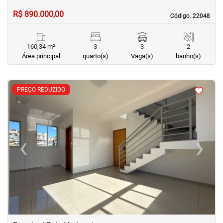
R$ 890.000,00
Código. 22048
Código. 22048
160,34 m²
3
3
2
Área principal
quarto(s)
Vaga(s)
banho(s)
<
<
<
<
PREÇO REDUZIDO
‹
›
Previous
Next