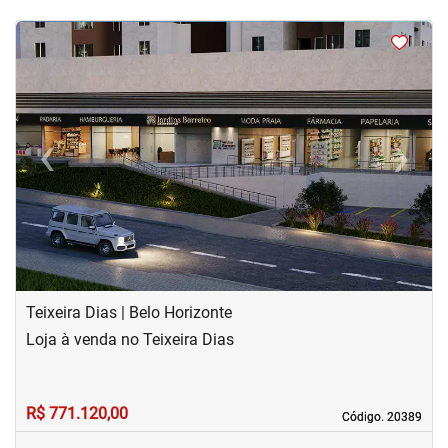
<
<
<
‹
›
Previous
Next
Teixeira Dias | Belo Horizonte
Loja à venda no Teixeira Dias
R$ 771.120,00
Código. 20389
Código. 20389