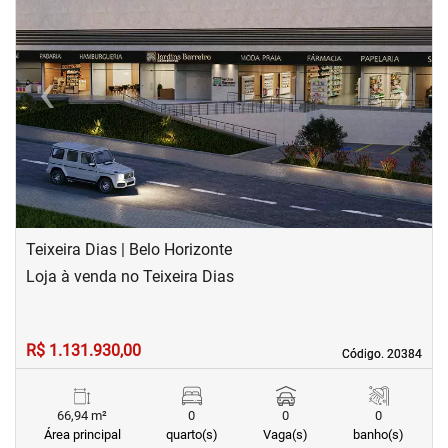
‹
›
Previous
Next
Teixeira Dias | Belo Horizonte
Loja à venda no Teixeira Dias
R$ 1.131.930,00
Código. 20384
Código. 20384
66,94 m²
0
0
0
Área principal
quarto(s)
Vaga(s)
banho(s)