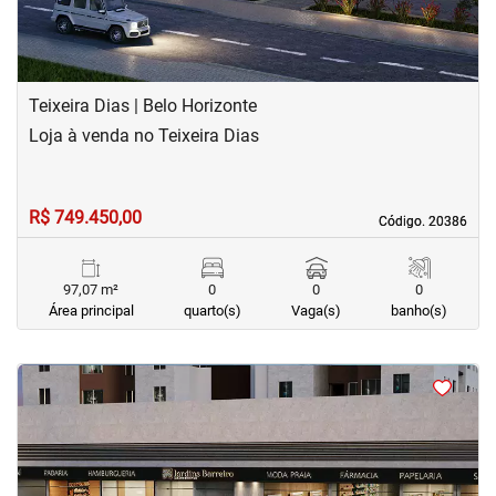
Teixeira Dias | Belo Horizonte
Loja à venda no Teixeira Dias
R$ 749.450,00
Código. 20386
Código. 20386
97,07 m²
0
0
0
Área principal
quarto(s)
Vaga(s)
banho(s)
<
<
<