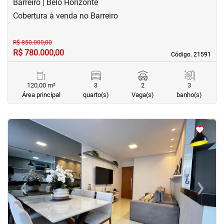
Barreiro | Belo Horizonte
Cobertura à venda no Barreiro
R$ 850.000,00
R$ 780.000,00
Código. 21591
Código. 21591
120,00 m²
3
2
3
Área principal
quarto(s)
Vaga(s)
banho(s)
<
<
<
<
‹
›
Previous
Next