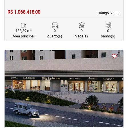
R$ 1.068.418,00
Código. 20388
Código. 20388
138,39 m²
0
0
0
Área principal
quarto(s)
Vaga(s)
banho(s)
<
<
<
‹
›
Previous
Next