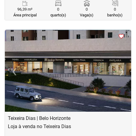
96,39 m²
0
0
0
Área principal
quarto(s)
Vaga(s)
banho(s)
<
<
<
‹
›
Previous
Next
Teixeira Dias | Belo Horizonte
Loja à venda no Teixeira Dias