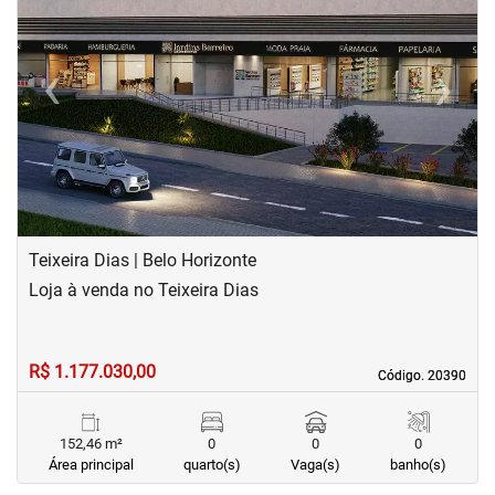
‹
›
Previous
Next
Teixeira Dias | Belo Horizonte
Loja à venda no Teixeira Dias
R$ 1.177.030,00
Código. 20390
Código. 20390
152,46 m²
0
0
0
Área principal
quarto(s)
Vaga(s)
banho(s)