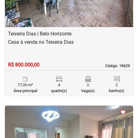
Teixeira Dias | Belo Horizonte
Casa à venda no Teixeira Dias
R$ 800.000,00
Código. 19629
Código. 19629
77,00 m²
4
2
2
Área principal
quarto(s)
Vaga(s)
banho(s)
<
<
<
<