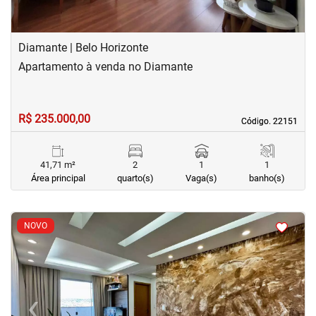
Diamante | Belo Horizonte
Apartamento à venda no Diamante
R$ 235.000,00
Código. 22151
Código. 22151
41,71 m²
2
1
1
Área principal
quarto(s)
Vaga(s)
banho(s)
<
<
<
<
NOVO
‹
›
Previous
Next