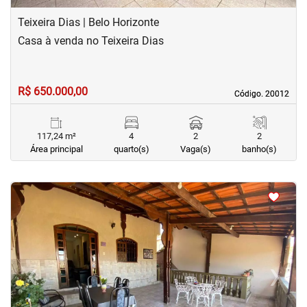
Teixeira Dias | Belo Horizonte
Casa à venda no Teixeira Dias
R$ 650.000,00
Código. 20012
Código. 20012
117,24 m²
4
2
2
Área principal
quarto(s)
Vaga(s)
banho(s)
<
<
<
<
‹
›
Previous
Next