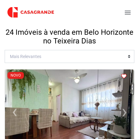
24 Imóveis à venda em Belo Horizonte
no Teixeira Dias
<
<
<
<
NOVO
‹
›
Previous
Next