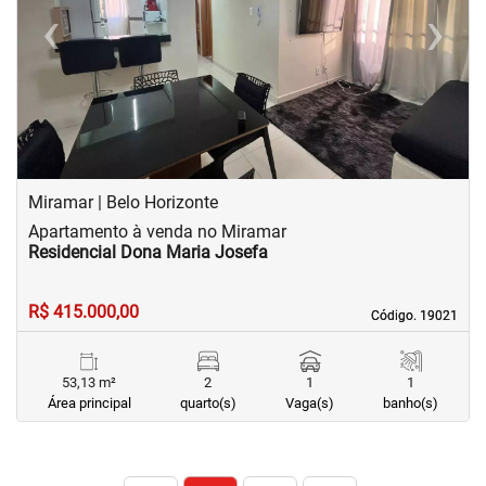
‹
›
Previous
Next
Miramar | Belo Horizonte
Apartamento à venda no Miramar
Residencial Dona Maria Josefa
R$ 415.000,00
Código. 19021
Código. 19021
53,13 m²
2
1
1
Área principal
quarto(s)
Vaga(s)
banho(s)