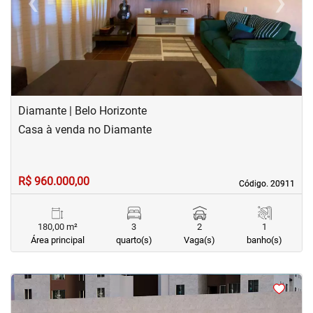
‹
›
Previous
Next
Diamante | Belo Horizonte
Casa à venda no Diamante
R$ 960.000,00
Código. 20911
Código. 20911
180,00 m²
3
2
1
Área principal
quarto(s)
Vaga(s)
banho(s)
<
<
<