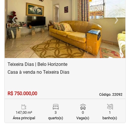
‹
›
Previous
Next
Teixeira Dias | Belo Horizonte
Casa à venda no Teixeira Dias
R$ 750.000,00
Código. 22092
Código. 22092
147,00 m²
3
0
1
Área principal
quarto(s)
Vaga(s)
banho(s)