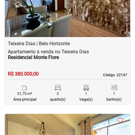
Teixeira Dias | Belo Horizonte
Apartamento à venda no Teixeira Dias
Residencial Monte Fiore
R$ 380.000,00
Código. 22147
Código. 22147
51,75 m²
2
1
1
Área principal
quarto(s)
Vaga(s)
banho(s)
<
<
<
<