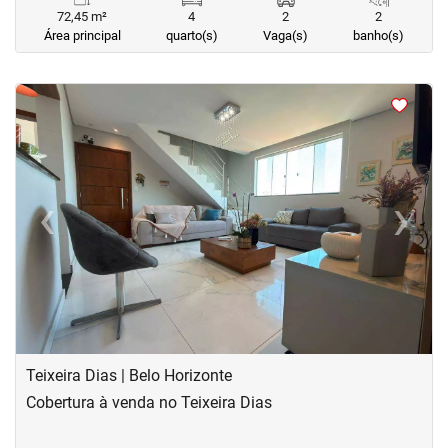
72,45 m²
4
2
2
Área principal
quarto(s)
Vaga(s)
banho(s)
<
<
<
<
‹
›
Previous
Next
Teixeira Dias | Belo Horizonte
Cobertura à venda no Teixeira Dias