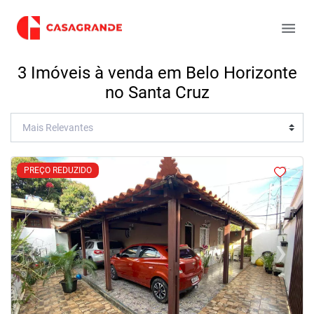
3 Imóveis à venda em Belo Horizonte
no Santa Cruz
<
<
<
<
PREÇO REDUZIDO
‹
›
Previous
Next