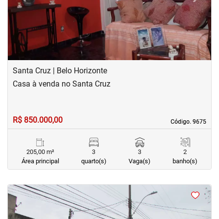
Santa Cruz | Belo Horizonte
Casa à venda no Santa Cruz
R$ 850.000,00
Código. 9675
Código. 9675
205,00 m²
3
3
2
Área principal
quarto(s)
Vaga(s)
banho(s)
<
<
<
<