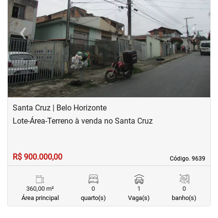
‹
›
Previous
Next
Santa Cruz | Belo Horizonte
Lote-Área-Terreno à venda no Santa Cruz
R$ 900.000,00
Código. 9639
Código. 9639
360,00 m²
0
1
0
Área principal
quarto(s)
Vaga(s)
banho(s)