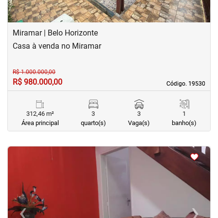
Miramar | Belo Horizonte
Casa à venda no Miramar
R$ 1.000.000,00
R$ 980.000,00
Código. 19530
Código. 19530
312,46 m²
3
3
1
Área principal
quarto(s)
Vaga(s)
banho(s)
<
<
<
<
‹
›
Previous
Next