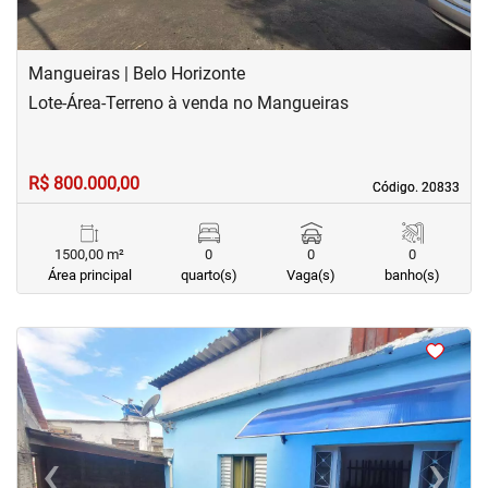
Mangueiras | Belo Horizonte
Lote-Área-Terreno à venda no Mangueiras
R$ 800.000,00
Código. 20833
Código. 20833
1500,00 m²
0
0
0
Área principal
quarto(s)
Vaga(s)
banho(s)
<
<
<
<
‹
›
Previous
Next