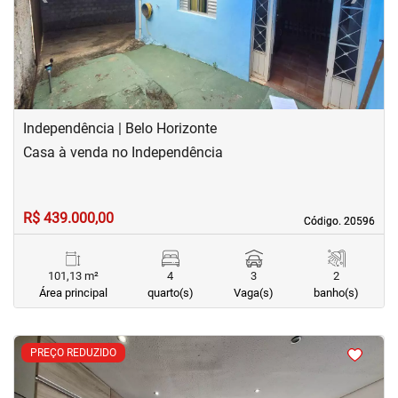
Independência | Belo Horizonte
Casa à venda no Independência
R$ 439.000,00
Código. 20596
Código. 20596
101,13 m²
4
3
2
Área principal
quarto(s)
Vaga(s)
banho(s)
<
<
<
<
PREÇO REDUZIDO