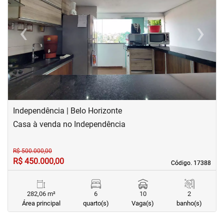
‹
›
Previous
Next
Independência | Belo Horizonte
Casa à venda no Independência
R$ 500.000,00
R$ 450.000,00
Código. 17388
Código. 17388
282,06 m²
6
10
2
Área principal
quarto(s)
Vaga(s)
banho(s)