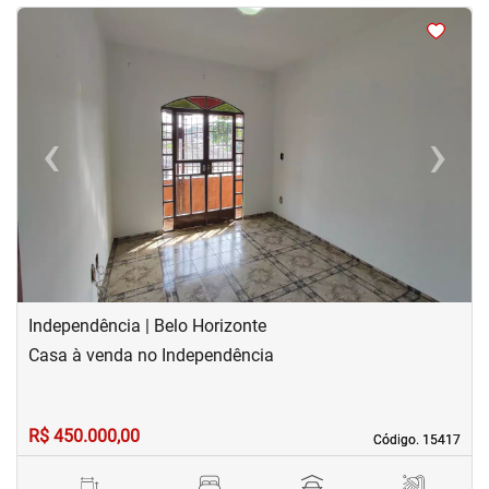
<
<
<
<
‹
›
Previous
Next
Independência | Belo Horizonte
Casa à venda no Independência
R$ 450.000,00
Código. 15417
Código. 15417