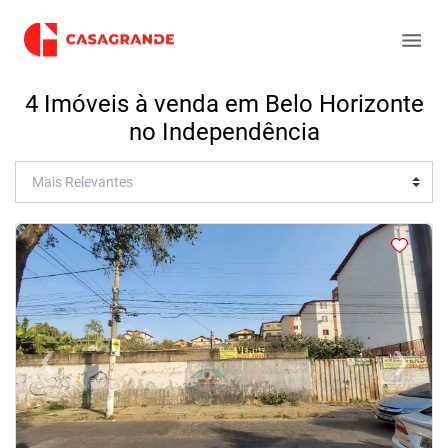
4 Imóveis à venda em Belo Horizonte
no Independência
<
<
<
<
‹
›
Previous
Next