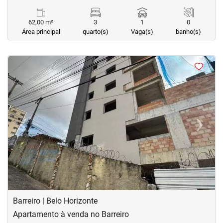
62,00 m²
3
1
0
Área principal
quarto(s)
Vaga(s)
banho(s)
<
<
<
<
‹
›
Previous
Next
Barreiro | Belo Horizonte
Apartamento à venda no Barreiro