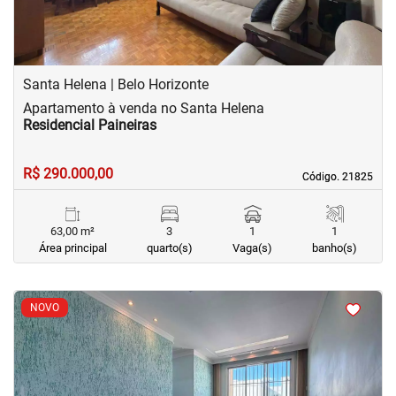
Santa Helena | Belo Horizonte
Apartamento à venda no Santa Helena
Residencial Paineiras
R$ 290.000,00
Código. 21825
Código. 21825
63,00 m²
3
1
1
Área principal
quarto(s)
Vaga(s)
banho(s)
<
<
<
<
NOVO