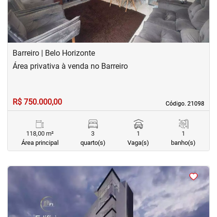
Barreiro | Belo Horizonte
Área privativa à venda no Barreiro
R$ 750.000,00
Código. 21098
Código. 21098
118,00 m²
3
1
1
Área principal
quarto(s)
Vaga(s)
banho(s)
<
<
<
<