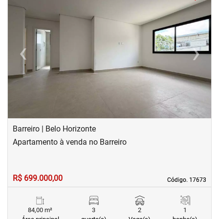
‹
›
Previous
Next
Barreiro | Belo Horizonte
Apartamento à venda no Barreiro
R$ 699.000,00
Código. 17673
Código. 17673
84,00 m²
3
2
1