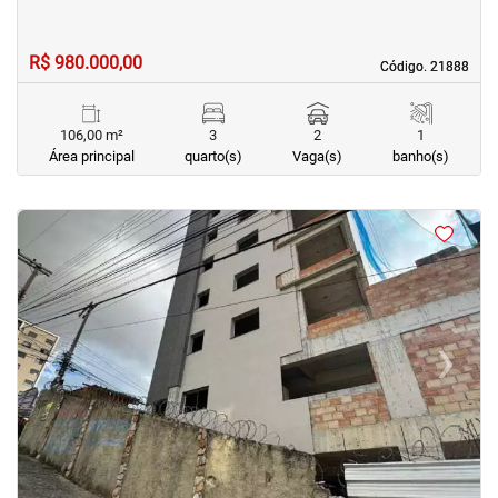
R$ 980.000,00
Código. 21888
Código. 21888
106,00 m²
3
2
1
Área principal
quarto(s)
Vaga(s)
banho(s)
<
<
<
<
‹
›
Previous
Next