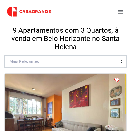
9 Apartamentos com 3 Quartos, à
venda em Belo Horizonte no Santa
Helena
<
<
<
<
‹
›
Previous
Next