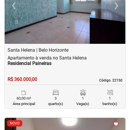
‹
›
Previous
Next
Santa Helena | Belo Horizonte
Apartamento à venda no Santa Helena
Residencial Paineiras
R$ 360.000,00
Código. 22150
Código. 22150
60,00 m²
3
1
1
Área principal
quarto(s)
Vaga(s)
banho(s)
<
<
<
<
NOVO