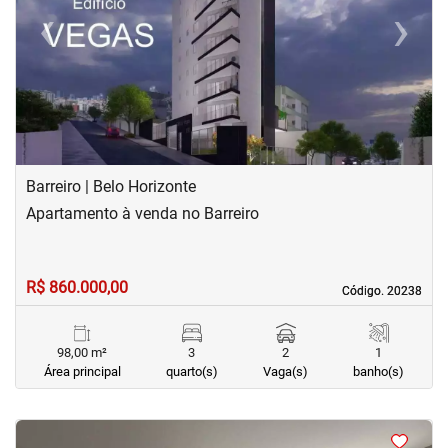
‹
›
Previous
Next
Barreiro | Belo Horizonte
Apartamento à venda no Barreiro
R$ 860.000,00
Código. 20238
Código. 20238
98,00 m²
3
2
1
Área principal
quarto(s)
Vaga(s)
banho(s)
<
<
<
<