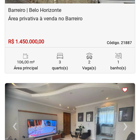
Barreiro | Belo Horizonte
Área privativa à venda no Barreiro
R$ 1.450.000,00
Código. 21887
Código. 21887
106,00 m²
3
2
1
Área principal
quarto(s)
Vaga(s)
banho(s)
<
<
<
<
‹
›
Previous
Next