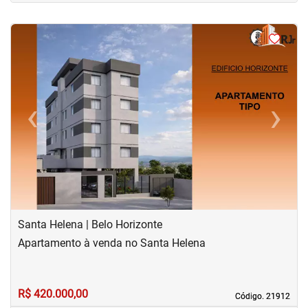
<
<
<
<
‹
›
Previous
Next
Santa Helena | Belo Horizonte
Apartamento à venda no Santa Helena
R$ 420.000,00
Código. 21912
Código. 21912