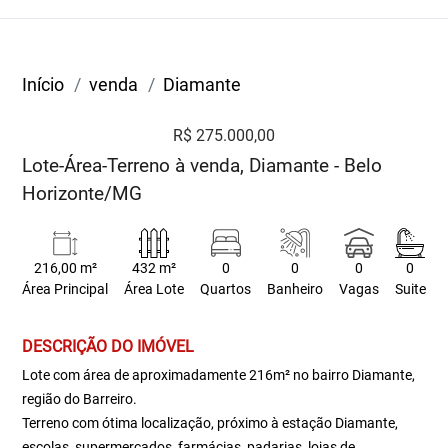
Início
venda
Diamante
R$ 275.000,00
Lote-Área-Terreno à venda, Diamante - Belo
Horizonte/MG
216,00 m²
432 m²
0
0
0
0
Área Principal
Área Lote
Quartos
Banheiro
Vagas
Suite
DESCRIÇÃO DO IMÓVEL
Lote com área de aproximadamente 216m² no bairro Diamante,
região do Barreiro.
Terreno com ótima localização, próximo à estação Diamante,
escolas, supermercados, farmácias, padarias, lojas de