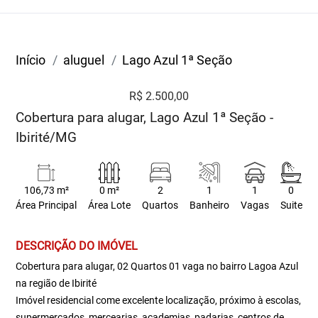
Início
aluguel
Lago Azul 1ª Seção
R$ 2.500,00
Cobertura para alugar, Lago Azul 1ª Seção -
Ibirité/MG
106,73 m²
0 m²
2
1
1
0
Área Principal
Área Lote
Quartos
Banheiro
Vagas
Suite
DESCRIÇÃO DO IMÓVEL
Cobertura para alugar, 02 Quartos 01 vaga no bairro Lagoa Azul
na região de Ibirité
Imóvel residencial come excelente localização, próximo à escolas,
supermercados, mercearias, academias, padarias, centros de