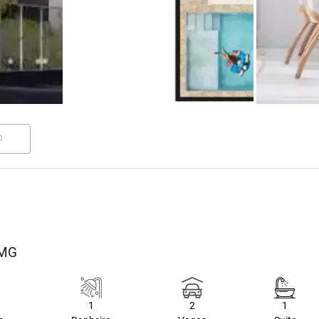
O
/MG
1
2
1