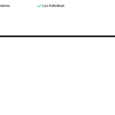
mários
Luz Individual
SEU NOME
*
SEU E-MAIL
*
ntrar imóvel
SEU TELEFONE
*