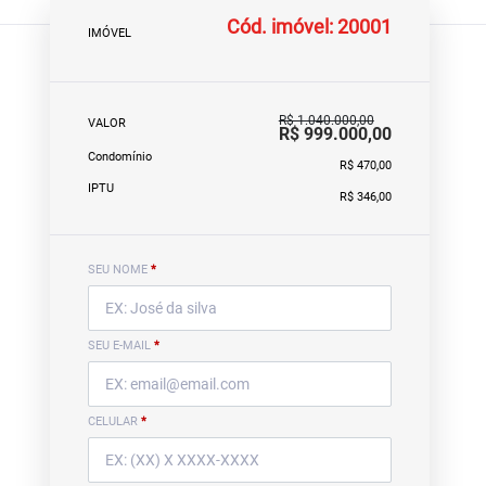
Cód. imóvel: 20001
IMÓVEL
R$ 1.040.000,00
VALOR
R$ 999.000,00
Condomínio
R$ 470,00
IPTU
R$ 346,00
SEU NOME
*
SEU E-MAIL
*
CELULAR
*