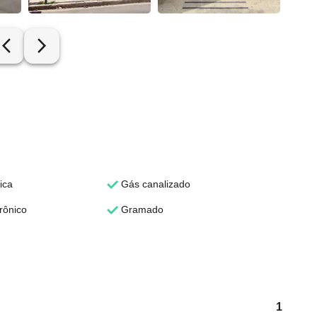
row_back_ios_new
arrow_forward_ios
ica
Gás canalizado
rônico
Gramado
1