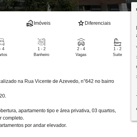
real_estate_agent
star
Imóveis
Diferenciais
- 4
1 - 2
2 - 4
1 - 2
rtos
Banheiro
Vagas
Suite
alizado na Rua Vicente de Azevedo, n°642 no bairro
20.
tura, apartamento tipo e área privativa, 03 quartos,
r completo.
partamentos por andar elevador.