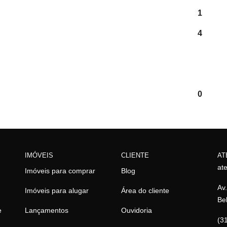
1
4
0
IMÓVEIS
CLIENTE
AT
at
Imóveis para comprar
Blog
Av.
Imóveis para alugar
Área do cliente
Be
e
Lançamentos
Ouvidoria
(3