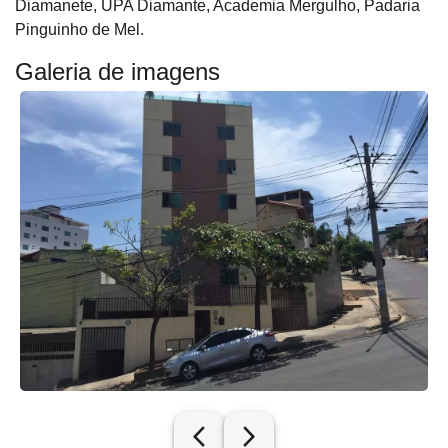
Diamanete, UPA Diamante, Academia Mergulho, Padaria
Pinguinho de Mel.
Galeria de imagens
arrow_back_ios_new
arrow_forward_ios