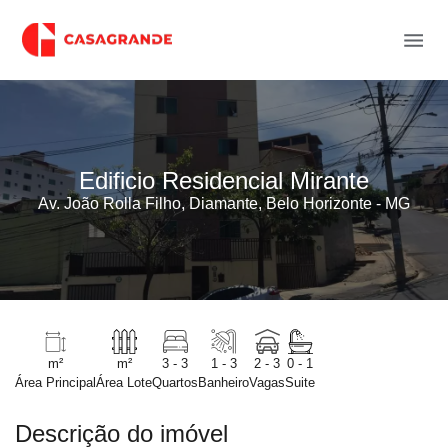
Edificio Residencial Mirante
Av. João Rolla Filho, Diamante, Belo Horizonte - MG
m²
m²
3 - 3
1 - 3
2 - 3
0 - 1
Área Principal
Área Lote
Quartos
Banheiro
Vagas
Suite
Descrição do imóvel