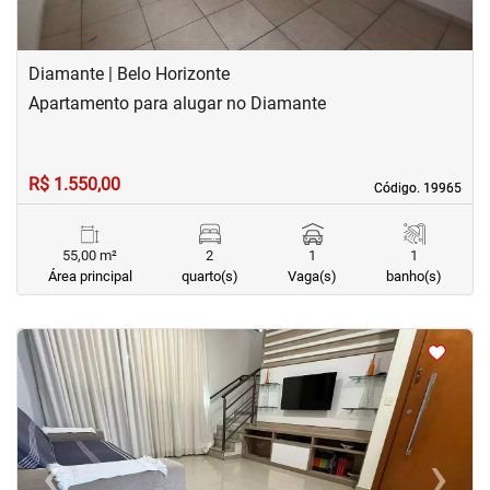
Diamante | Belo Horizonte
Apartamento para alugar no Diamante
R$ 1.550,00
Código. 19965
Código. 19965
55,00 m²
2
1
1
Área principal
quarto(s)
Vaga(s)
banho(s)
<
<
<
<
‹
›
Previous
Next