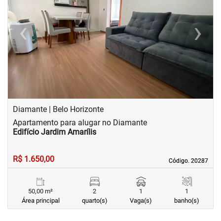
‹
›
Previous
Next
Diamante | Belo Horizonte
Apartamento para alugar no Diamante
Edifício Jardim Amarílis
R$ 1.650,00
Código. 20287
Código. 20287
50,00 m²
2
1
1
Área principal
quarto(s)
Vaga(s)
banho(s)