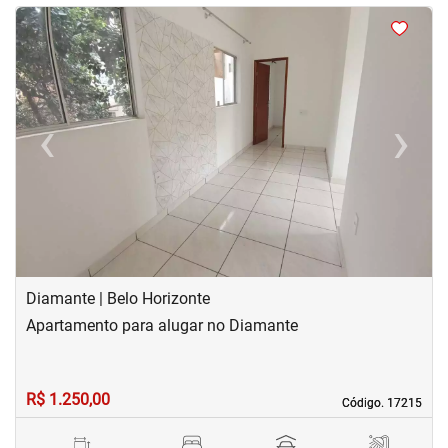
<
<
<
<
‹
›
Previous
Next
Diamante | Belo Horizonte
Apartamento para alugar no Diamante
R$ 1.250,00
Código. 17215
Código. 17215