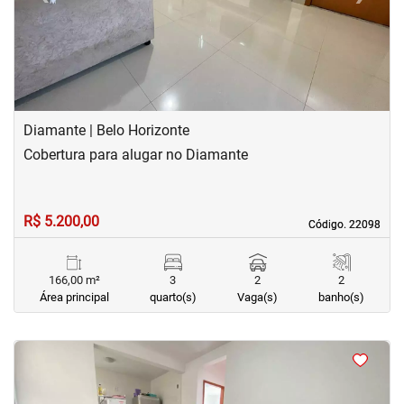
Diamante | Belo Horizonte
Cobertura para alugar no Diamante
R$ 5.200,00
Código. 22098
Código. 22098
166,00 m²
3
2
2
Área principal
quarto(s)
Vaga(s)
banho(s)
<
<
<
<