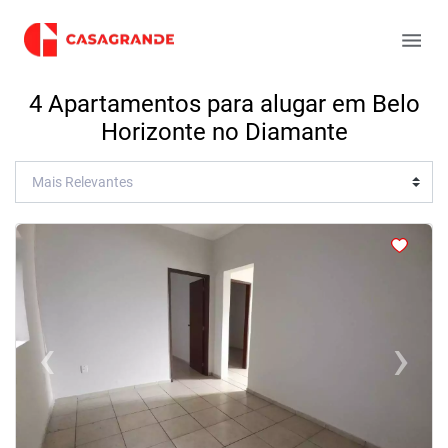
4 Apartamentos para alugar em Belo
Horizonte no Diamante
<
<
<
<
‹
›
Previous
Next