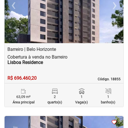
‹
›
Previous
Next
Barreiro | Belo Horizonte
Cobertura à venda no Barreiro
Lisboa Residence
R$ 696.460,20
Código. 18855
Código. 18855
63,09 m²
2
1
1
Área principal
quarto(s)
Vaga(s)
banho(s)
<
<
<
<