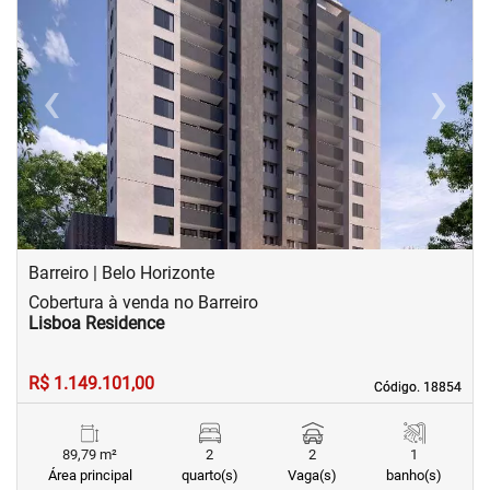
‹
›
Previous
Next
Barreiro | Belo Horizonte
Cobertura à venda no Barreiro
Lisboa Residence
R$ 1.149.101,00
Código. 18854
Código. 18854
89,79 m²
2
2
1
Área principal
quarto(s)
Vaga(s)
banho(s)