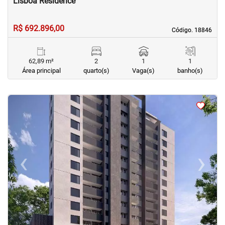
Lisboa Residence
R$ 692.896,00
Código. 18846
Código. 18846
62,89 m²
2
1
1
Área principal
quarto(s)
Vaga(s)
banho(s)
<
<
<
<
‹
›
Previous
Next