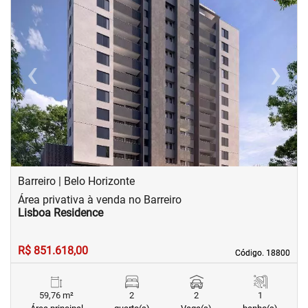
‹
›
Previous
Next
Barreiro | Belo Horizonte
Área privativa à venda no Barreiro
Lisboa Residence
R$ 851.618,00
Código. 18800
Código. 18800
59,76 m²
2
2
1