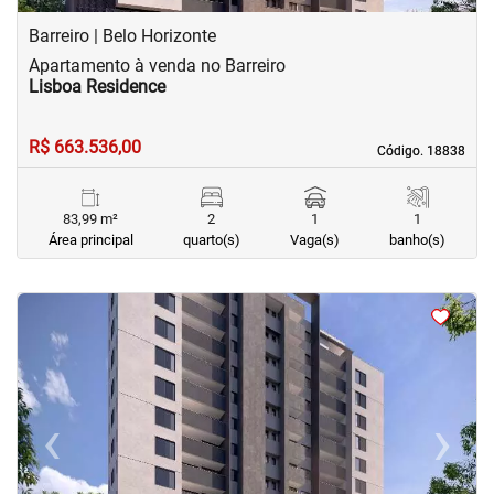
Barreiro | Belo Horizonte
Apartamento à venda no Barreiro
Lisboa Residence
R$ 663.536,00
Código. 18838
Código. 18838
83,99 m²
2
1
1
Área principal
quarto(s)
Vaga(s)
banho(s)
<
<
<
<
‹
›
Previous
Next