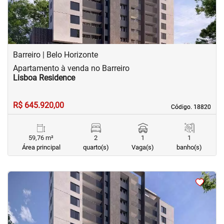
Barreiro | Belo Horizonte
Apartamento à venda no Barreiro
Lisboa Residence
R$ 645.920,00
Código. 18820
Código. 18820
59,76 m²
2
1
1
Área principal
quarto(s)
Vaga(s)
banho(s)
<
<
<
<