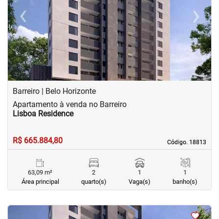
‹
›
Previous
Next
Barreiro | Belo Horizonte
Apartamento à venda no Barreiro
Lisboa Residence
R$ 665.884,80
Código. 18813
Código. 18813
63,09 m²
2
1
1
Área principal
quarto(s)
Vaga(s)
banho(s)
<
<
<
<