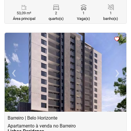
53,09 m²
2
1
1
Área principal
quarto(s)
Vaga(s)
banho(s)
<
<
<
<
‹
›
Previous
Next
Barreiro | Belo Horizonte
Apartamento à venda no Barreiro