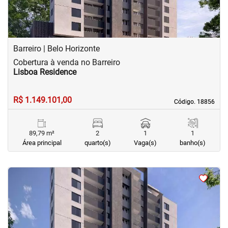
Barreiro | Belo Horizonte
Cobertura à venda no Barreiro
Lisboa Residence
R$ 1.149.101,00
Código. 18856
Código. 18856
89,79 m²
2
1
1
Área principal
quarto(s)
Vaga(s)
banho(s)
<
<
<
<