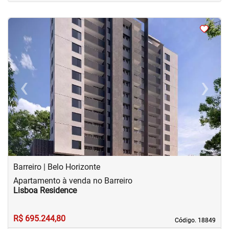
<
<
<
<
‹
›
Previous
Next
Barreiro | Belo Horizonte
Apartamento à venda no Barreiro
Lisboa Residence
R$ 695.244,80
Código. 18849
Código. 18849