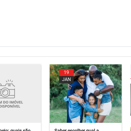
19
JAN
ejo: quais são
Saber escolher qual a