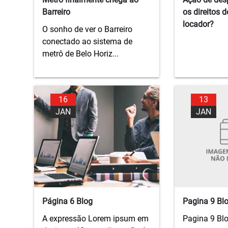
Barreiro
os direitos d
locador?
O sonho de ver o Barreiro
conectado ao sistema de
metrô de Belo Horiz...
16
13
JAN
JAN
Página 6 Blog
Pagina 9 Bl
A expressão Lorem ipsum em
Pagina 9 Bl