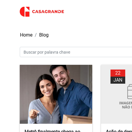
Home
Blog
22
JAN
Metrô finalmente chega ao
Ação de desp